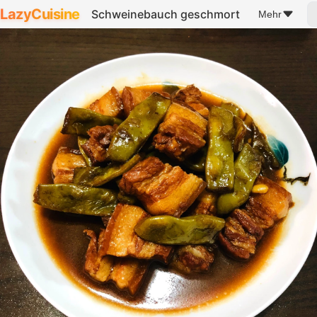
LazyCuisine
Schweinebauch geschmort
Mehr