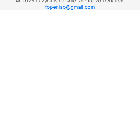
©
2026
LazyCuisine
.
Alle Rechte vorbehalten.
fopeniao@gmail.com