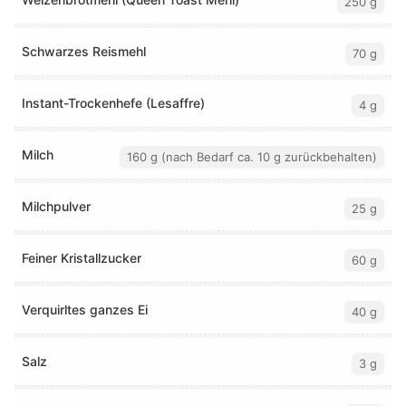
250 g
Schwarzes Reismehl
70 g
Instant-Trockenhefe (Lesaffre)
4 g
Milch
160 g (nach Bedarf ca. 10 g zurückbehalten)
Milchpulver
25 g
Feiner Kristallzucker
60 g
Verquirltes ganzes Ei
40 g
Salz
3 g