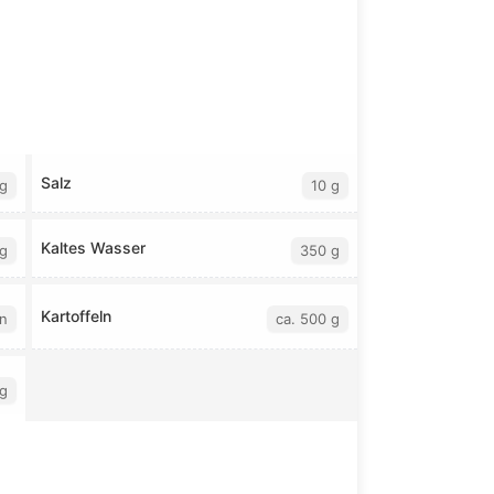
Salz
g
10 g
Kaltes Wasser
g
350 g
Kartoffeln
n
ca. 500 g
 g