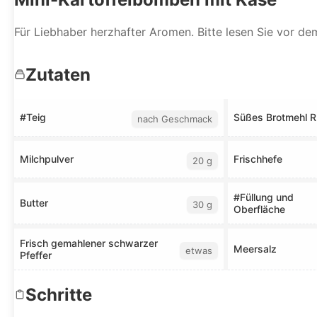
Für Liebhaber herzhafter Aromen. Bitte lesen Sie vor d
Zutaten
#Teig
Süßes Brotmehl R
nach Geschmack
Milchpulver
Frischhefe
20 g
#Füllung und
Butter
30 g
Oberfläche
Frisch gemahlener schwarzer
Meersalz
etwas
Pfeffer
Schritte