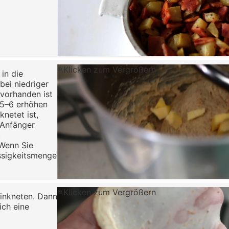
Klicken zum Vergrößern
in die
bei niedriger
 vorhanden ist
 5–6 erhöhen
netet ist,
 Anfänger
t
 Wenn Sie
üssigkeitsmenge
Klicken zum Vergrößern
einkneten. Dann
ich eine