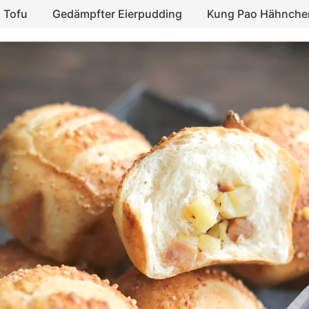
 Tofu
Gedämpfter Eierpudding
Kung Pao Hähnche