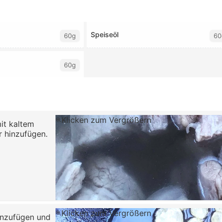
Speiseöl
60g
60
60g
Klicken zum Vergrößern
it kaltem
r hinzufügen.
Klicken zum Vergrößern
hinzufügen und