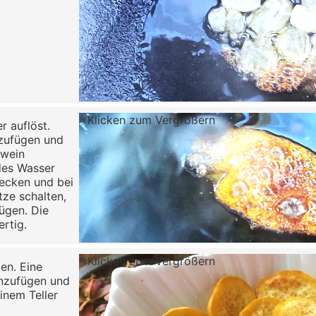
Klicken zum Vergrößern
r auflöst.
zufügen und
hwein
des Wasser
decken und bei
tze schalten,
ügen. Die
ertig.
Klicken zum Vergrößern
en. Eine
inzufügen und
inem Teller