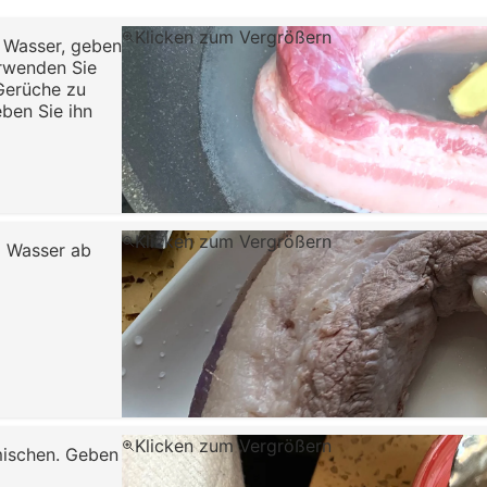
Klicken zum Vergrößern
 Wasser, geben
erwenden Sie
Gerüche zu
eben Sie ihn
Klicken zum Vergrößern
m Wasser ab
Klicken zum Vergrößern
 mischen. Geben