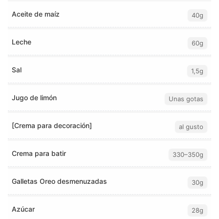
Aceite de maíz
40g
Leche
60g
Sal
1,5g
Jugo de limón
Unas gotas
[Crema para decoración]
al gusto
Crema para batir
330–350g
Galletas Oreo desmenuzadas
30g
Azúcar
28g