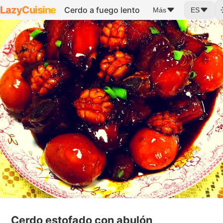
LazyCuisine
Cerdo a fuego lento
Más
ES
Cerdo estofado con abulón