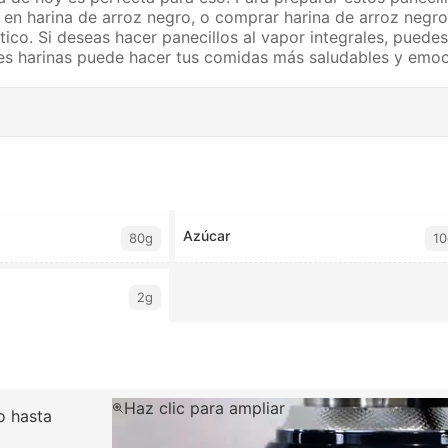
o en harina de arroz negro, o comprar harina de arroz negr
ico. Si deseas hacer panecillos al vapor integrales, puedes 
ntes harinas puede hacer tus comidas más saludables y emo
Azúcar
80g
10
2g
Haz clic para ampliar
lo hasta