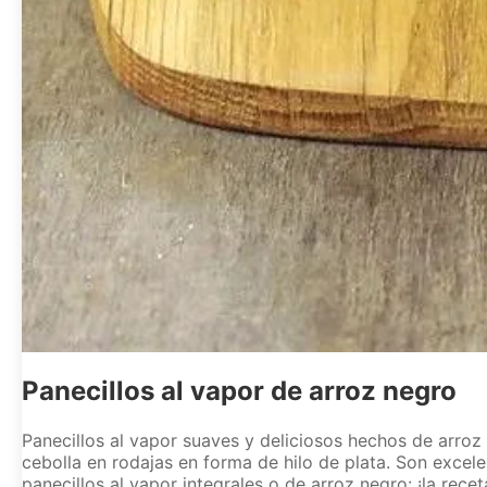
Panecillos al vapor de arroz negro
Panecillos al vapor suaves y deliciosos hechos de arroz
cebolla en rodajas en forma de hilo de plata. Son excel
panecillos al vapor integrales o de arroz negro: ¡la rec