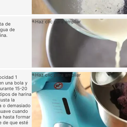
Haz clic para ampliar
ta de
agua de
ina.
Haz clic para ampliar
ocidad 1
en una bola y
urante 15-20
tipos de harina
usta la
ra o demasiado
suave cuando
a hasta formar
e de que esté