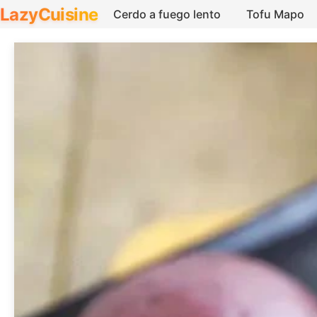
LazyCuisine
Cerdo a fuego lento
Tofu Mapo