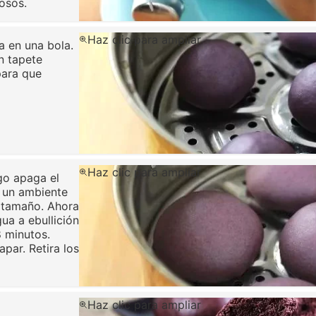
osos.
Haz clic para ampliar
a en una bola.
n tapete
para que
Haz clic para ampliar
ego apaga el
n un ambiente
u tamaño. Ahora
ua a ebullición
8 minutos.
par. Retira los
Haz clic para ampliar