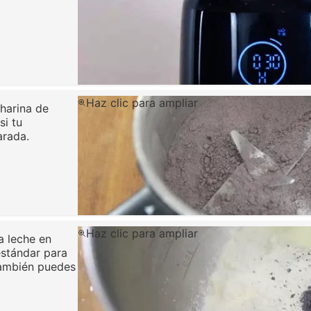
Haz clic para ampliar
 harina de
si tu
arada.
Haz clic para ampliar
la leche en
estándar para
 También puedes