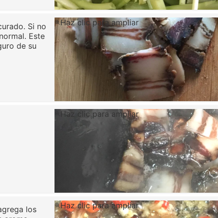
Haz clic para ampliar
curado. Si no
 normal. Este
guro de su
Haz clic para ampliar
Haz clic para ampliar
agrega los