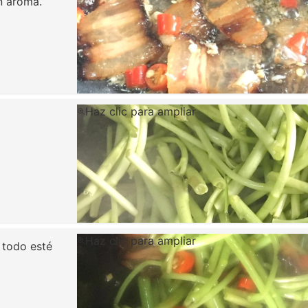
n aroma.
Haz clic para ampliar
Haz clic para ampliar
 todo esté