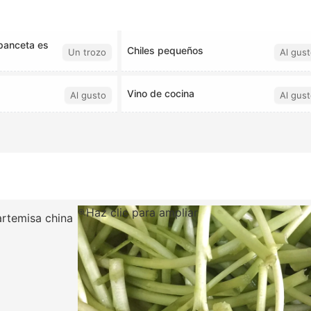
panceta es
Chiles pequeños
Un trozo
Al gust
Vino de cocina
Al gusto
Al gust
Haz clic para ampliar
 artemisa china