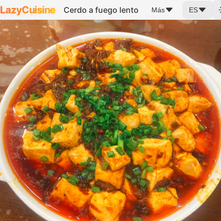
LazyCuisine
Cerdo a fuego lento
Más
ES