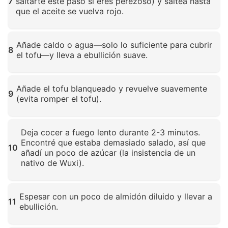
7
saltarte este paso si eres perezoso) y saltéa hasta
que el aceite se vuelva rojo.
Haz clic para ampliar
Añade caldo o agua—solo lo suficiente para cubrir
8
el tofu—y lleva a ebullición suave.
Haz clic para ampliar
Añade el tofu blanqueado y revuelve suavemente
9
(evita romper el tofu).
Haz clic para ampliar
Deja cocer a fuego lento durante 2-3 minutos.
Encontré que estaba demasiado salado, así que
10
añadí un poco de azúcar (la insistencia de un
nativo de Wuxi).
Haz clic para ampliar
Espesar con un poco de almidón diluido y llevar a
11
ebullición.