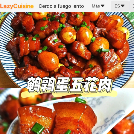
LazyCuisine
Cerdo a fuego lento
Más
ES