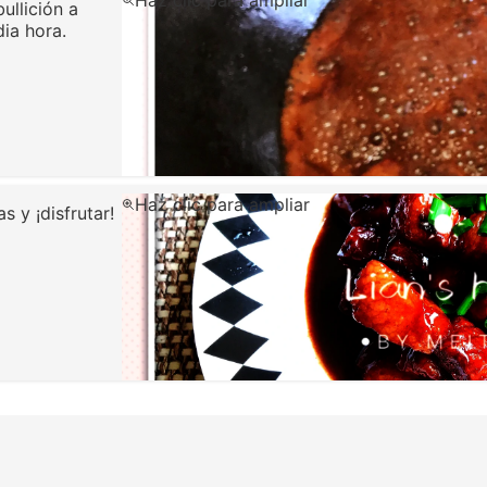
Haz clic para ampliar
ullición a
ia hora.
Haz clic para ampliar
s y ¡disfrutar!