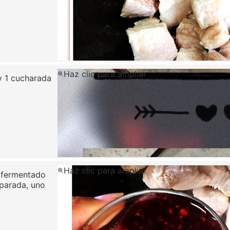
Haz clic para ampliar
 y 1 cucharada
Haz clic para ampliar
u fermentado
eparada, uno