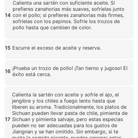
Calienta una sartén con suficiente aceite. Si
prefieres zanahorias más suaves, sofríelas junto
14
con el pollo; si prefieres zanahorias más firmes,
sofríelas con los pepinos. Sofríe los trozos de
pollo hasta que cambien de color.
Haz clic para ampliar
15
Escurre el exceso de aceite y reserva.
Haz clic para ampliar
¡Prueba un trozo de pollo! ¡Tan tierno y jugoso! El
16
éxito está cerca.
Haz clic para ampliar
Calienta la sartén con aceite y sofríe el ajo, el
jengibre y los chiles a fuego lento hasta que
liberen su aroma. Tradicionalmente, los platos de
Sichuan pueden llevar pasta de chile, pimienta de
17
Sichuan y pimienta salvaje, pero estas especias
pueden no ser adecuadas para los gustos de
Jiangnan y se han omitido. Sin embargo, si te
gusta la comida picante, puedes agregar estas