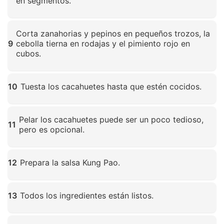
en segmentos.
Haz clic para ampliar
Corta zanahorias y pepinos en pequeños trozos, la
9
cebolla tierna en rodajas y el pimiento rojo en
cubos.
Haz clic para ampliar
10
Tuesta los cacahuetes hasta que estén cocidos.
Haz clic para ampliar
Pelar los cacahuetes puede ser un poco tedioso,
11
pero es opcional.
Haz clic para ampliar
12
Prepara la salsa Kung Pao.
Haz clic para ampliar
13
Todos los ingredientes están listos.
Haz clic para ampliar