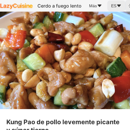
LazyCuisine
Cerdo a fuego lento
Más
ES
Kung Pao de pollo levemente picante
y súper tierno