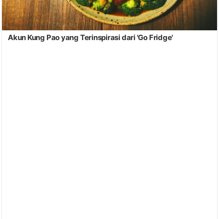
Akun Kung Pao yang Terinspirasi dari 'Go Fridge'