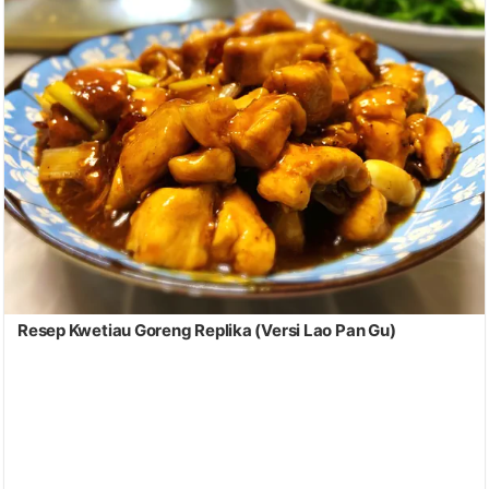
Resep Kwetiau Goreng Replika (Versi Lao Pan Gu)