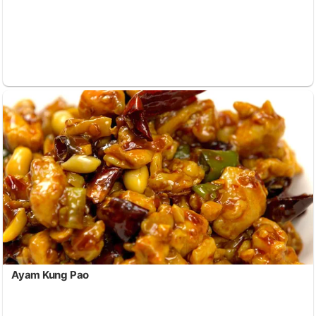
Ayam Kung Pao