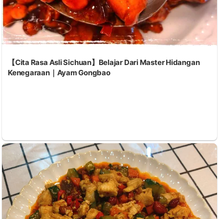
【Cita Rasa Asli Sichuan】Belajar Dari Master Hidangan
Kenegaraan｜Ayam Gongbao