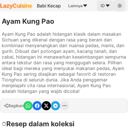
LazyCuisine
Babi Kecap
Lainnya
ID
Ayam Kung Pao
Ayam Kung Pao adalah hidangan klasik dalam masakan
Sichuan yang dikenal dengan rasa yang berani dan
kombinasi menyenangkan dari nuansa pedas, manis, dan
gurih. Dibuat dari potongan ayam, kacang tanah, dan
cabai, hidangan ini menawarkan keseimbangan sempurna
antara tekstur dan rasa yang menggugah selera. Pilihan
ideal bagi mereka yang menyukai makanan pedas, Ayam
Kung Pao sering disajikan sebagai favorit di restoran
Tionghoa di seluruh dunia. Jika Anda penggemar
menjelajahi cita rasa internasional, Ayam Kung Pao
adalah hidangan yang wajib dicoba!
Bagikan
Resep dalam koleksi