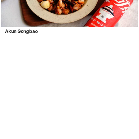
Akun Gongbao