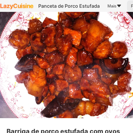
LazyCuisine
Panceta de Porco Estufada
Mais
Barriga de porco estufada com ovos