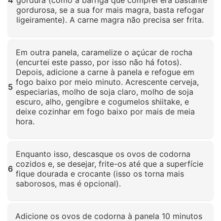
gordurosa, se a sua for mais magra, basta refogar
ligeiramente). A carne magra não precisa ser frita.
Clique para ampliar
Em outra panela, caramelize o açúcar de rocha
(encurtei este passo, por isso não há fotos).
Depois, adicione a carne à panela e refogue em
fogo baixo por meio minuto. Acrescente cerveja,
5
especiarias, molho de soja claro, molho de soja
escuro, alho, gengibre e cogumelos shiitake, e
deixe cozinhar em fogo baixo por mais de meia
hora.
Clique para ampliar
Enquanto isso, descasque os ovos de codorna
cozidos e, se desejar, frite-os até que a superfície
6
fique dourada e crocante (isso os torna mais
saborosos, mas é opcional).
Clique para ampliar
Adicione os ovos de codorna à panela 10 minutos