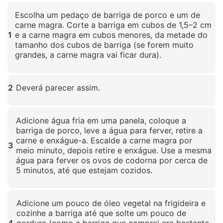
Escolha um pedaço de barriga de porco e um de
carne magra. Corte a barriga em cubos de 1,5–2 cm
1
e a carne magra em cubos menores, da metade do
tamanho dos cubos de barriga (se forem muito
grandes, a carne magra vai ficar dura).
Clique para ampliar
2
Deverá parecer assim.
Clique para ampliar
Adicione água fria em uma panela, coloque a
barriga de porco, leve a água para ferver, retire a
carne e enxágue-a. Escalde a carne magra por
3
meio minuto, depois retire e enxágue. Use a mesma
água para ferver os ovos de codorna por cerca de
5 minutos, até que estejam cozidos.
Clique para ampliar
Adicione um pouco de óleo vegetal na frigideira e
cozinhe a barriga até que solte um pouco de
4
gordura (como a barriga que comprei era bastante