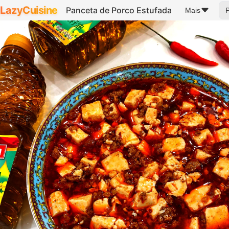
LazyCuisine
Panceta de Porco Estufada
Mais