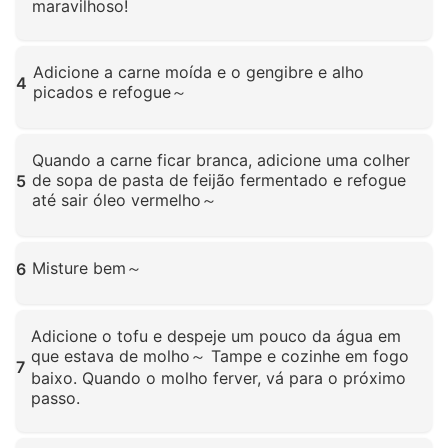
maravilhoso!
Clique para ampliar
Adicione a carne moída e o gengibre e alho
4
picados e refogue～
Clique para ampliar
Quando a carne ficar branca, adicione uma colher
de sopa de pasta de feijão fermentado e refogue
5
até sair óleo vermelho～
Clique para ampliar
Misture bem～
6
Clique para ampliar
Adicione o tofu e despeje um pouco da água em
que estava de molho～ Tampe e cozinhe em fogo
7
baixo. Quando o molho ferver, vá para o próximo
passo.
Clique para ampliar