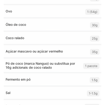
Ovo
1 (54g)
Óleo de coco
30g
Coco ralado
25g
Açúcar mascavo ou açúcar vermelho
35g
Pó de coco (marca Nanguo) ou substitua por
1 pacote
16g adicionais de coco ralado
Fermento em pó
1.5g
Sal
1-1.5g