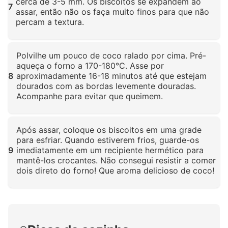
cerca de 3-5 mm. Os biscoitos se expandem ao
7
assar, então não os faça muito finos para que não
percam a textura.
Clique para ampliar
Polvilhe um pouco de coco ralado por cima. Pré-
aqueça o forno a 170-180°C. Asse por
8
aproximadamente 16-18 minutos até que estejam
dourados com as bordas levemente douradas.
Acompanhe para evitar que queimem.
Clique para ampliar
Após assar, coloque os biscoitos em uma grade
para esfriar. Quando estiverem frios, guarde-os
9
imediatamente em um recipiente hermético para
mantê-los crocantes. Não consegui resistir a comer
dois direto do forno! Que aroma delicioso de coco!
Clique para ampliar