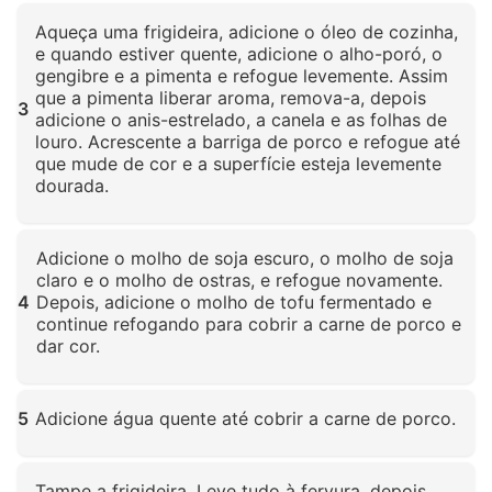
Clique para ampliar
Aqueça uma frigideira, adicione o óleo de cozinha,
e quando estiver quente, adicione o alho-poró, o
gengibre e a pimenta e refogue levemente. Assim
que a pimenta liberar aroma, remova-a, depois
3
adicione o anis-estrelado, a canela e as folhas de
louro. Acrescente a barriga de porco e refogue até
que mude de cor e a superfície esteja levemente
dourada.
Clique para ampliar
Adicione o molho de soja escuro, o molho de soja
claro e o molho de ostras, e refogue novamente.
4
Depois, adicione o molho de tofu fermentado e
continue refogando para cobrir a carne de porco e
dar cor.
Clique para ampliar
5
Adicione água quente até cobrir a carne de porco.
Clique para ampliar
Tampe a frigideira. Leve tudo à fervura, depois