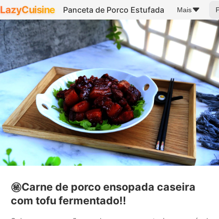
LazyCuisine
Panceta de Porco Estufada
Mais
㊙️Carne de porco ensopada caseira
com tofu fermentado‼️