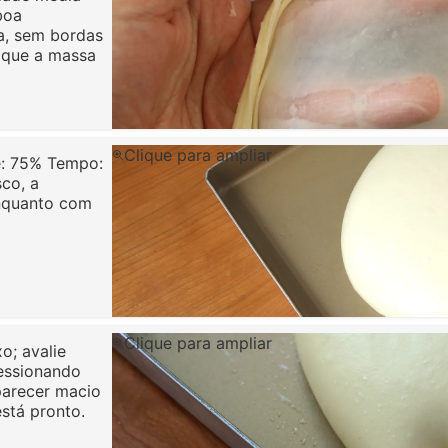
boa
a, sem bordas
a que a massa
Clique para ampliar
e: 75% Tempo:
co, a
enquanto com
Clique para ampliar
o; avalie
ressionando
parecer macio
stá pronto.