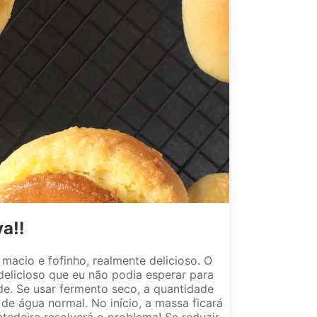
a‼️
macio e fofinho, realmente delicioso. O
delicioso que eu não podia esperar para
de. Se usar fermento seco, a quantidade
e água normal. No início, a massa ficará
tedeira resolverá o problema! Se reduzir