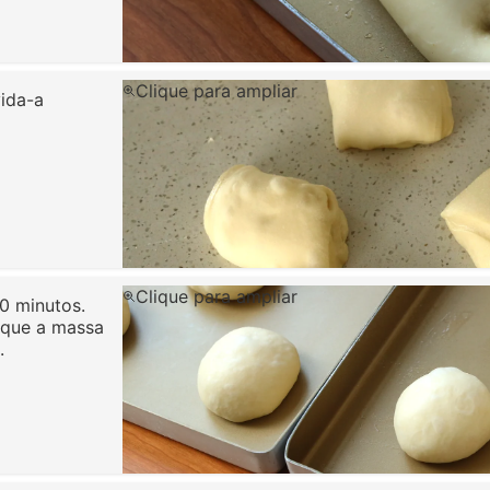
Clique para ampliar
vida-a
Clique para ampliar
0 minutos.
 que a massa
.