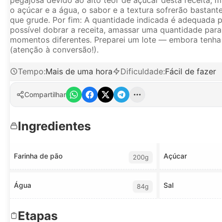
o açúcar e a água, o sabor e a textura sofrerão bastante
que grude. Por fim: A quantidade indicada é adequada 
possível dobrar a receita, amassar uma quantidade par
momentos diferentes. Preparei um lote — embora tenha l
(atenção à conversão!).
Tempo
:
Mais de uma hora
Dificuldade
:
Fácil de fazer
Compartilhar
Ingredientes
Farinha de pão
Açúcar
200g
Água
Sal
84g
Etapas