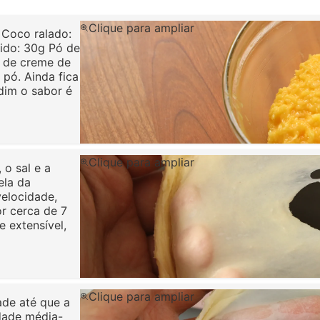
Clique para ampliar
 Coco ralado:
uido: 30g Pó de
ó de creme de
 pó. Ainda fica
dim o sabor é
Clique para ampliar
 o sal e a
ela da
elocidade,
r cerca de 7
e extensível,
Clique para ampliar
ade até que a
idade média-