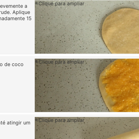
Clique para ampliar
levemente a
rude. Aplique
imadamente 15
Clique para ampliar
io de coco
Clique para ampliar
té atingir um