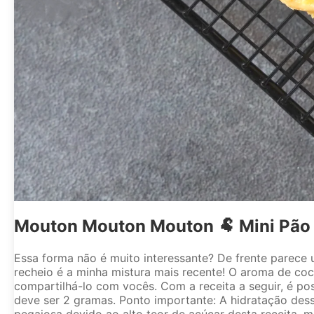
Mouton Mouton Mouton 🐏 Mini Pão d
Essa forma não é muito interessante? De frente parece u
recheio é a minha mistura mais recente! O aroma de coc
compartilhá-lo com vocês. Com a receita a seguir, é po
deve ser 2 gramas. Ponto importante: A hidratação des
pegajosa devido ao alto teor de açúcar desta receita, 