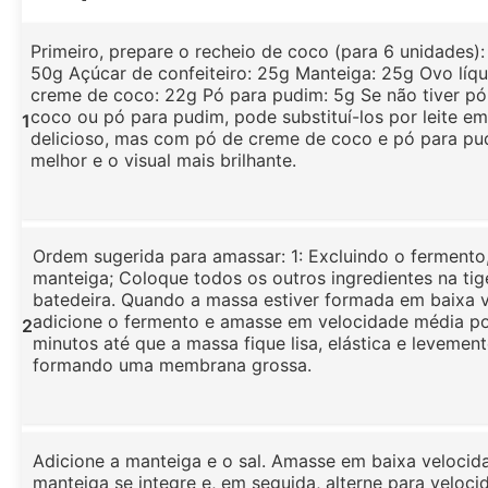
Primeiro, prepare o recheio de coco (para 6 unidades):
50g Açúcar de confeiteiro: 25g Manteiga: 25g Ovo líq
creme de coco: 22g Pó para pudim: 5g Se não tiver p
coco ou pó para pudim, pode substituí-los por leite em
1
delicioso, mas com pó de creme de coco e pó para pu
melhor e o visual mais brilhante.
Ordem sugerida para amassar: 1: Excluindo o fermento,
manteiga; Coloque todos os outros ingredientes na tig
batedeira. Quando a massa estiver formada em baixa v
adicione o fermento e amasse em velocidade média po
2
minutos até que a massa fique lisa, elástica e levement
formando uma membrana grossa.
Adicione a manteiga e o sal. Amasse em baixa velocid
manteiga se integre e, em seguida, alterne para veloc