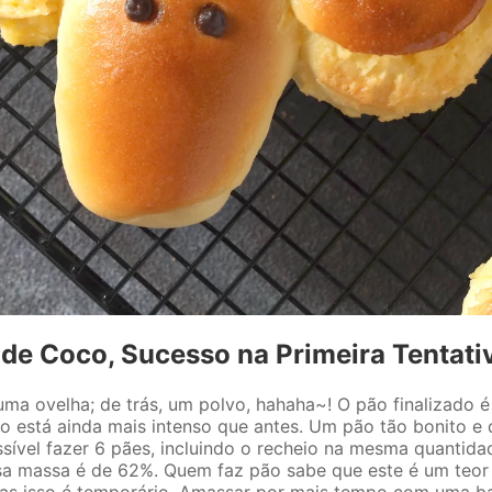
e Coco, Sucesso na Primeira Tentativ
ma ovelha; de trás, um polvo, hahaha~! O pão finalizado é 
o está ainda mais intenso que antes. Um pão tão bonito e 
ssível fazer 6 pães, incluindo o recheio na mesma quantida
sa massa é de 62%. Quem faz pão sabe que este é um teor d
mas isso é temporário. Amassar por mais tempo com uma ba