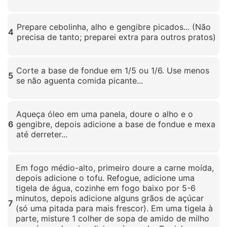
Clique para ampliar
Prepare cebolinha, alho e gengibre picados... (Não
4
precisa de tanto; preparei extra para outros pratos)
Clique para ampliar
Corte a base de fondue em 1/5 ou 1/6. Use menos
5
se não aguenta comida picante...
Clique para ampliar
Aqueça óleo em uma panela, doure o alho e o
6
gengibre, depois adicione a base de fondue e mexa
até derreter...
Clique para ampliar
Em fogo médio-alto, primeiro doure a carne moída,
depois adicione o tofu. Refogue, adicione uma
tigela de água, cozinhe em fogo baixo por 5-6
minutos, depois adicione alguns grãos de açúcar
7
(só uma pitada para mais frescor). Em uma tigela à
parte, misture 1 colher de sopa de amido de milho