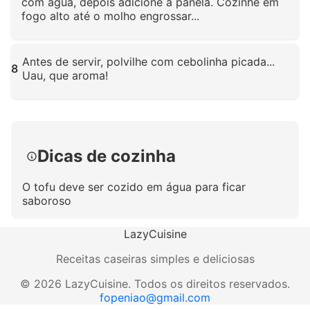
com água, depois adicione à panela. Cozinhe em
fogo alto até o molho engrossar...
Clique para ampliar
Antes de servir, polvilhe com cebolinha picada...
8
Uau, que aroma!
Clique para ampliar
Dicas de cozinha
O tofu deve ser cozido em água para ficar
saboroso
LazyCuisine
Receitas caseiras simples e deliciosas
©
2026
LazyCuisine
.
Todos os direitos reservados.
fopeniao@gmail.com