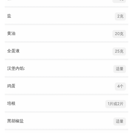
盐
2克
黄油
20克
全蛋液
25克
汉堡内馅:
适量
鸡蛋
4个
培根
1片或2片
黑胡椒盐
适量