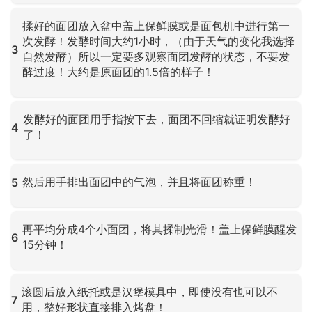
点击放大
揉好的面团放入盆中盖上保鲜膜或是面包机中进行第一
次发酵！发酵时间大约1小时，（由于天气的变化我选择
3
自然发酵）所以一定要多观察面团发酵的状态，不要发
酵过度！大约是原面团的1.5倍的样子！
点击放大
发酵好的面团用手指按下去，面团不回缩就证明发酵好
4
了！
点击放大
然后用手排出面团中的气泡，并且将面团称重！
5
点击放大
再平均分成4个小面团，将其揉制光滑！盖上保鲜膜醒发
6
15分钟！
点击放大
滚圆后放入纸托或是汉堡模具中，即使没有也可以不
7
用，整好形状直接排入烤盘！