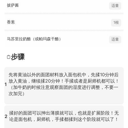
披萨酱
适量
香葱
1根
马苏里拉奶酪（或帕玛森干酪）
适量
步骤
先将黄油以外的面团材料放入面包机中，先揉10分钟后
放入黄油，继续揉20分钟！手揉或者是厨师机都可以！
1
（加牛奶的时候注意观察面团的湿度进行调整，不要一
次加完）
点击放大
揉好的面团可以抻出薄膜就可以，也就是扩展阶段！无
2
论是面包机，厨师机，手揉都揉到这个阶段就可以了！