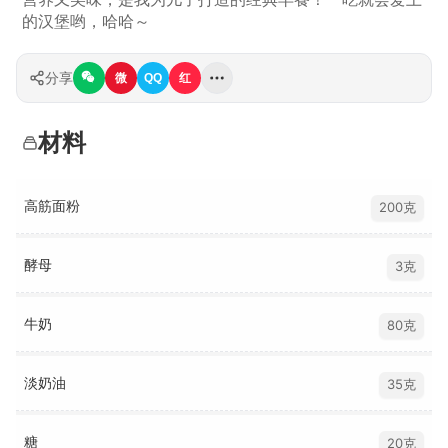
的汉堡哟，哈哈～
分享
微
QQ
红
材料
高筋面粉
200克
酵母
3克
牛奶
80克
淡奶油
35克
糖
20克