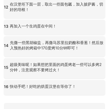
在汉堡坯下面一层，取出一些面包瓤，加入披萨酱，切
12
好的培根！
点击放大
再加入一个生鸡蛋在中间！
13
点击放大
先撒一些黑胡椒盐，再撒马苏里拉奶酪和香葱！然后放
14
入预热好的烤箱中170度烤10分钟即可！
点击放大
超级美味呢！如果想把里面的鸡蛋烤老一些可以多烤2
15
分钟，注意观察不要烤过火！
点击放大
快动手吧！好吃的烘蛋汉堡在等你了！
16
点击放大