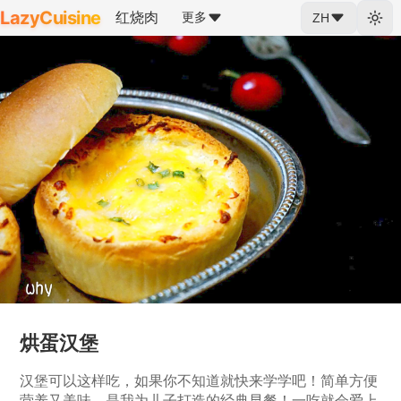
LazyCuisine
红烧肉
更多
ZH
烘蛋汉堡
汉堡可以这样吃，如果你不知道就快来学学吧！简单方便
营养又美味，是我为儿子打造的经典早餐！一吃就会爱上