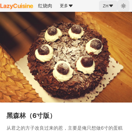
LazyCuisine
红烧肉
更多
ZH
黑森林（6寸版）
从君之的方子改良过来的惹，主要是俺只想做6寸的蛋糕