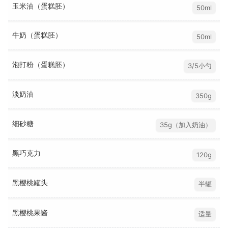
玉米油（蛋糕胚）
50ml
牛奶（蛋糕胚）
50ml
泡打粉（蛋糕胚）
3/5小勺
淡奶油
350g
细砂糖
35g（加入奶油）
黑巧克力
120g
黑樱桃罐头
半罐
黑樱桃果酱
适量