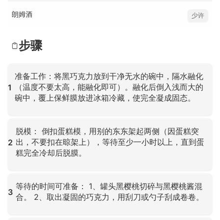
朗姆酒
少许
步骤
准备工作：将黑巧克力放到干净无水的碗中，隔水融化
（温度不要太高，能融化即可）。融化后倒入浅而大的
1
碗中，覆上保鲜膜放进冰箱冷藏，使完全凝成固态。
点击放大
脱模： 倒扣蛋糕模，用别的东东架起两侧（因蛋糕突
出，不要扣在晾架上），等待至少一小时以上，直到蛋
2
糕完全冷却后脱膜。
点击放大
等待的时间可准备： 1、罐头黑樱桃切碎与黑樱桃酱混
3
合。 2、取出凝固的巧克力，用刮刀或勺子刮成卷卷。
点击放大