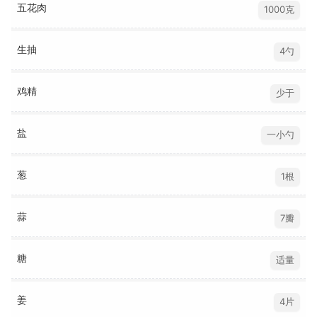
五花肉
1000克
生抽
4勺
鸡精
少于
盐
一小勺
葱
1根
蒜
7瓣
糖
适量
姜
4片