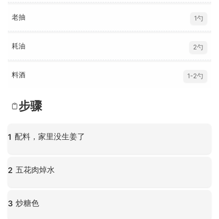
老抽
1勺
耗油
2勺
料酒
1-2勺
步骤
配料，家里没生姜了
1
点击放大
五花肉焯水
2
点击放大
炒糖色
3