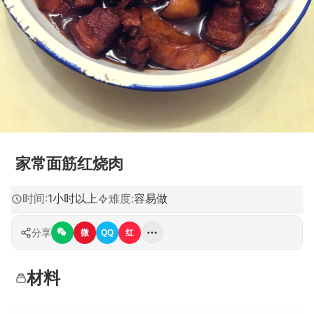
家常面筋红烧肉
时间
:
1小时以上
难度
:
容易做
分享
微
QQ
红
材料