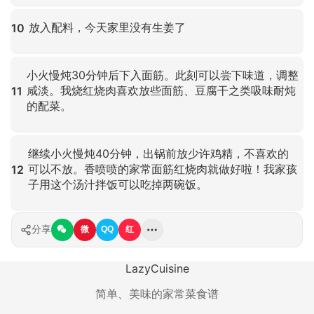
点击放大
放入配料，今天家里没有生姜了
10
点击放大
小火慢炖30分钟后下入面筋。此刻可以尝下味道，调整
咸淡。我烧红烧肉喜欢放些面筋、豆腐干之类吸味耐炖
11
的配菜。
点击放大
继续小火慢炖40分钟，出锅前放少许鸡精，不喜欢的
可以不放。香喷喷的家常面筋红烧肉就做好啦！我家孩
12
子用这个汤汁拌饭可以吃掉两碗饭。
点击放大
分享
微
QQ
红
LazyCuisine
简单、美味的家常菜食谱