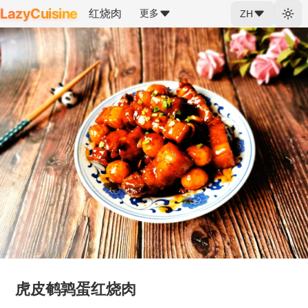
LazyCuisine
红烧肉
更多
ZH
虎皮鹌鹑蛋红烧肉