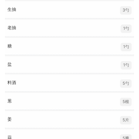
生抽
3勺
老抽
1勺
糖
1勺
盐
1勺
料酒
5勺
葱
5根
姜
5片
蒜
5瓣