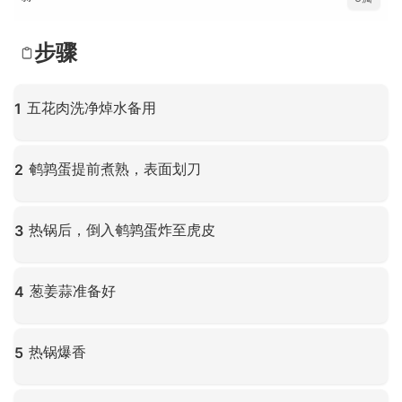
步骤
五花肉洗净焯水备用
1
点击放大
鹌鹑蛋提前煮熟，表面划刀
2
点击放大
热锅后，倒入鹌鹑蛋炸至虎皮
3
点击放大
葱姜蒜准备好
4
点击放大
热锅爆香
5
点击放大