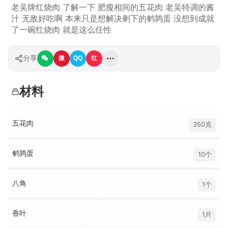
老吴牌红烧肉 了解一下 肥瘦相间的五花肉 老吴特调的酱
汁 无敌好吃啊 本来只是想解决剩下的鹌鹑蛋 没想到成就
了一碗红烧肉 就是这么任性
分享
微
QQ
红
材料
五花肉
350克
鹌鹑蛋
10个
八角
1个
香叶
1片