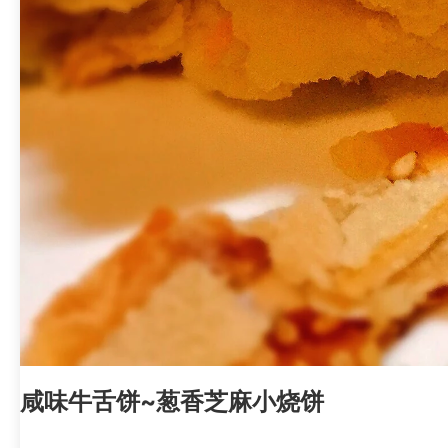
咸味牛舌饼~葱香芝麻小烧饼