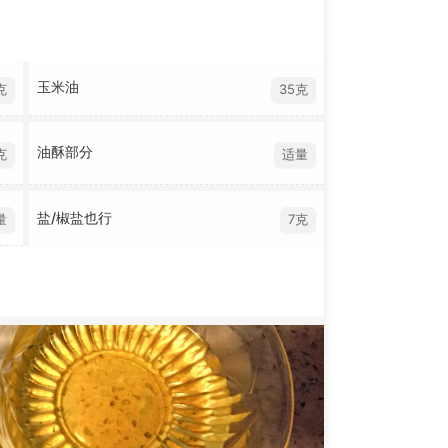
玉米油
克
35克
油酥部分
克
适量
盐/椒盐也行
量
7克