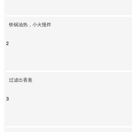
铁锅油热，小火慢炸
2
过滤出香葱
3