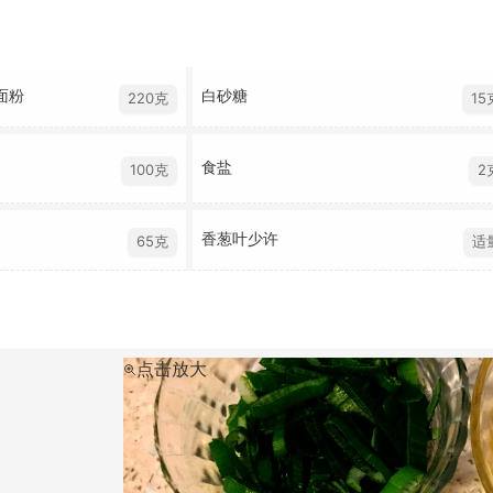
面粉
白砂糖
220克
15
食盐
100克
2
香葱叶少许
65克
适
点击放大