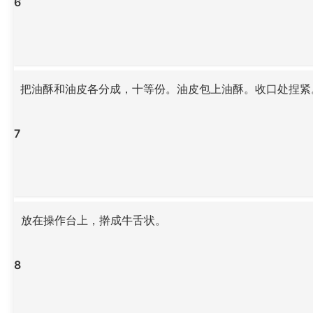
6
把油酥和油皮各分成，十等份。油皮包上油酥。收口处捏紧
7
放在操作台上，擀成牛舌状。
8