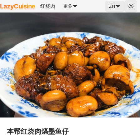
LazyCuisine
红烧肉
更多
ZH
本帮红烧肉熇墨鱼仔