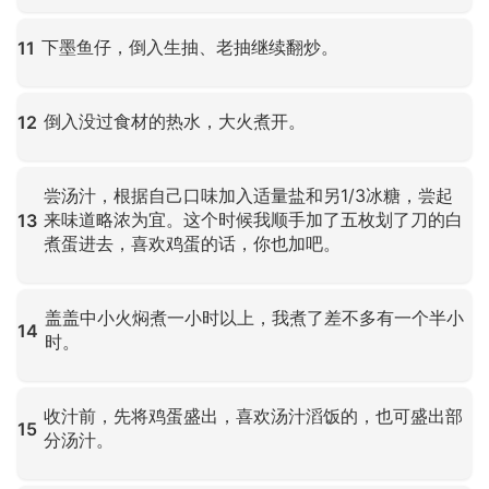
点击放大
下墨鱼仔，倒入生抽、老抽继续翻炒。
11
点击放大
倒入没过食材的热水，大火煮开。
12
点击放大
尝汤汁，根据自己口味加入适量盐和另1/3冰糖，尝起
来味道略浓为宜。这个时候我顺手加了五枚划了刀的白
13
煮蛋进去，喜欢鸡蛋的话，你也加吧。
点击放大
盖盖中小火焖煮一小时以上，我煮了差不多有一个半小
14
时。
点击放大
收汁前，先将鸡蛋盛出，喜欢汤汁滔饭的，也可盛出部
15
分汤汁。