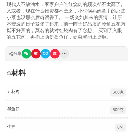
现代人不缺油水，家家户户吃红烧肉的频次都不太高了。
又或者，现在什么物资都不匮乏，小时候妈妈拿手的那些
小菜也没那么唇齿留香了。 一场突如其来的疫情，让原
本安逸的日子紧张了起来，前一阵子好品质的冷鲜五花肉
挺不好买的，莫名的就对红烧肉有了念想。 买到了入眼
的五花肉，再捎上两份墨鱼仔，硬菜就能上桌啦。
分享
微
QQ
红
材料
五花肉
600克
墨鱼仔
600克
生抽
6勺