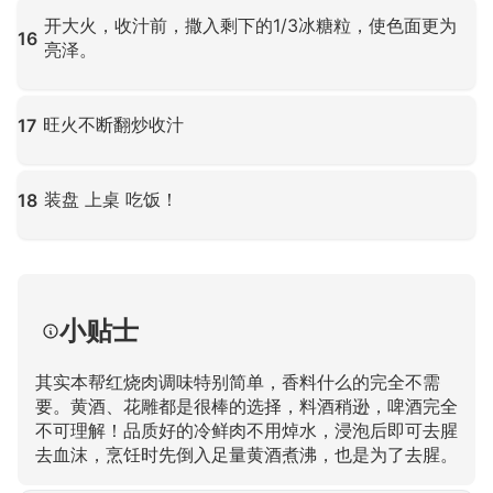
点击放大
开大火，收汁前，撒入剩下的1/3冰糖粒，使色面更为
16
亮泽。
点击放大
旺火不断翻炒收汁
17
点击放大
装盘 上桌 吃饭！
18
点击放大
小贴士
其实本帮红烧肉调味特别简单，香料什么的完全不需
要。黄酒、花雕都是很棒的选择，料酒稍逊，啤酒完全
不可理解！品质好的冷鲜肉不用焯水，浸泡后即可去腥
去血沫，烹饪时先倒入足量黄酒煮沸，也是为了去腥。