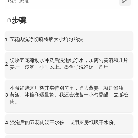
鸡蛋（随意）
5个
步骤
五花肉洗净切麻将牌大小均匀的块
1
点击放大
切块五花流动水冲洗后浸泡纯净水，加两勺黄酒和几片
2
姜片，浸泡一小时以上。墨鱼仔洗净沥干备用。
点击放大
本帮红烧肉用料其实特别简单，除去葱姜，就是酱油、
黄酒、冰糖和适量盐。我还会准备一小勺香醋，去腻松
3
肉。
点击放大
浸泡后的五花肉沥干水份，或用厨房纸吸干水份。
4
点击放大