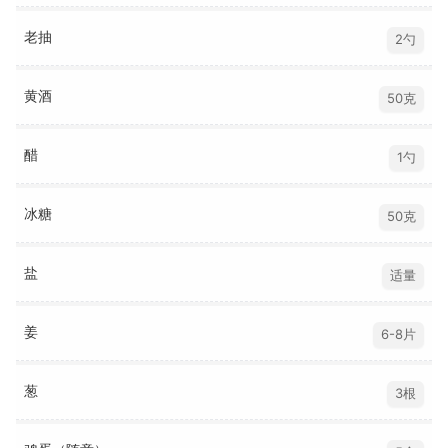
老抽
2勺
黄酒
50克
醋
1勺
冰糖
50克
盐
适量
姜
6-8片
葱
3根