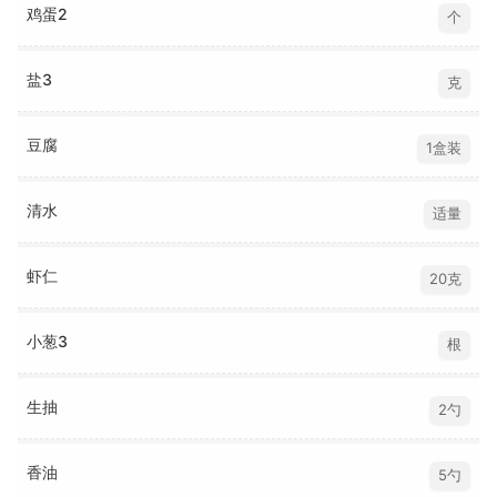
鸡蛋2
个
盐3
克
豆腐
1盒装
清水
适量
虾仁
20克
小葱3
根
生抽
2勺
香油
5勺