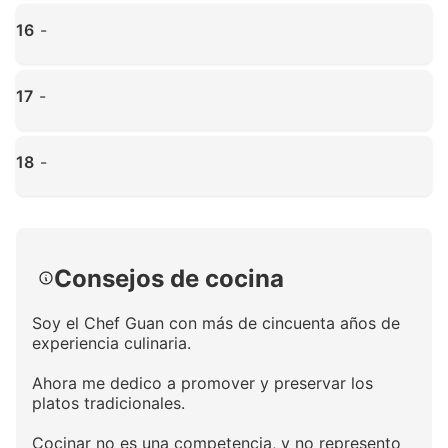
Haz clic para ampliar
16
-
Haz clic para ampliar
17
-
Haz clic para ampliar
18
-
Haz clic para ampliar
Consejos de cocina
Soy el Chef Guan con más de cincuenta años de
experiencia culinaria.
Ahora me dedico a promover y preservar los
platos tradicionales.
Cocinar no es una competencia, y no represento