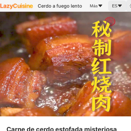
LazyCuisine
Cerdo a fuego lento
Más
ES
Carne de cerdo estofada misteriosa