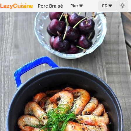
LazyCuisine
Porc Braisé
Plus
FR