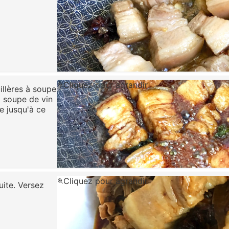
Cliquez pour agrandir
illères à soupe
à soupe de vin
e jusqu'à ce
Cliquez pour agrandir
uite. Versez