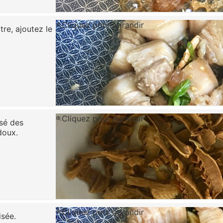
Cliquez pour agrandir
re, ajoutez le
Cliquez pour agrandir
ssé des
doux.
Cliquez pour agrandir
isée.