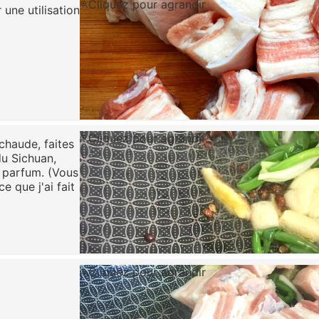
Cliquez pour agrandir
une utilisation
Cliquez pour agrandir
 chaude, faites
du Sichuan,
un parfum. (Vous
 que j'ai fait
Cliquez pour agrandir