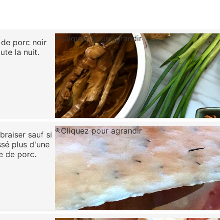
Cliquez pour agrandir
 de porc noir
te la nuit.
Cliquez pour agrandir
braiser sauf si
assé plus d'une
e de porc.