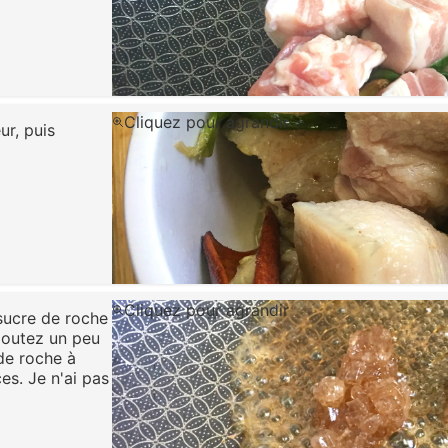
Cliquez pour agrandir
ur, puis
Cliquez pour agrandir
sucre de roche
joutez un peu
 de roche à
es. Je n'ai pas