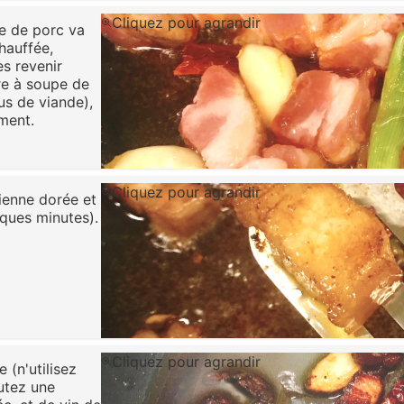
Cliquez pour agrandir
ne de porc va
hauffée,
es revenir
ère à soupe de
us de viande),
ement.
Cliquez pour agrandir
vienne dorée et
lques minutes).
Cliquez pour agrandir
 (n'utilisez
outez une