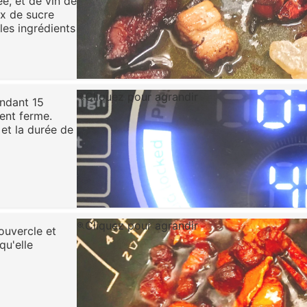
ée, et de vin de
ux de sucre
les ingrédients
Cliquez pour agrandir
ndant 15
ent ferme.
 et la durée de
Cliquez pour agrandir
ouvercle et
qu'elle