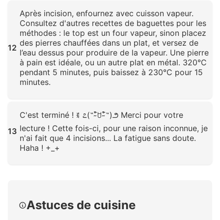
Cliquez pour agrandir
Après incision, enfournez avec cuisson vapeur.
Consultez d'autres recettes de baguettes pour les
méthodes : le top est un four vapeur, sinon placez
des pierres chauffées dans un plat, et versez de
12
l’eau dessus pour produire de la vapeur. Une pierre
à pain est idéale, ou un autre plat en métal. 320°C
pendant 5 minutes, puis baissez à 230°C pour 15
minutes.
Cliquez pour agrandir
C'est terminé ! ꉂ ೭(˵¯̴͒ꇴ¯̴͒˵)౨ Merci pour votre
lecture ! Cette fois-ci, pour une raison inconnue, je
13
n'ai fait que 4 incisions... La fatigue sans doute.
Haha ! +_+
Cliquez pour agrandir
Astuces de cuisine