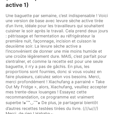
active 1)
Une baguette par semaine, c’est indispensable ! Voici
une version de base avec levure sèche active tirée
d’un livre, idéale pour les travailleurs qui souhaitent
cuisiner le soir après le travail. Cela prend deux jours
: pétrissage et fermentation au réfrigérateur la
première nuit, façonnage, incision et cuisson le
deuxième soir. La levure sèche active a
l’inconvénient de donner une mie moins humide et
une croûte légèrement dure. MAIS, c’est parfait pour
s’entraîner, et comme la recette est pour une seule
baguette, il n’y a pas de gâchis. En plus, les
proportions sont fournies, donc si vous voulez en
faire plusieurs, calculez selon vos besoins. Merci,
merci profondément ! Xiachufang a parrainé « Take
Out My Fridge », alors, Xiachufang, veuillez accepter
mes trente-deux louanges ! Essayez cette
recommandation, ce programme est vraiment
superbe !๑乛◡乛๑ De plus, je partagerai bientôt
d’autres recettes testées tirées du livre. (///ω///)
Merci, de rien ! Hahaha～