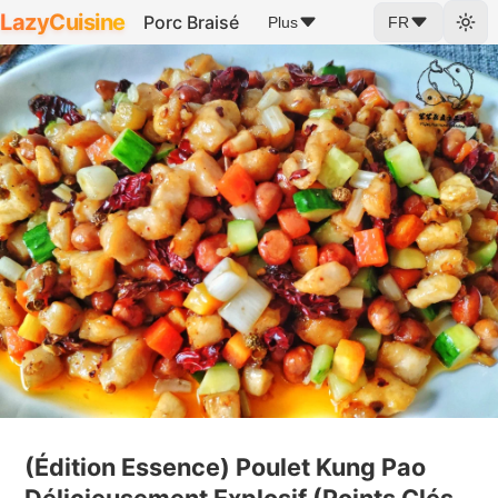
LazyCuisine
Porc Braisé
Plus
FR
(Édition Essence) Poulet Kung Pao
Délicieusement Explosif (Points Clés