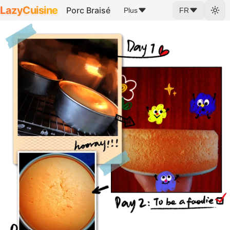
LazyCuisine
Porc Braisé
Plus
FR