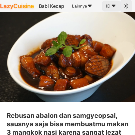
LazyCuisine
Babi Kecap
Lainnya
ID
Rebusan abalon dan samgyeopsal,
sausnya saja bisa membuatmu makan
3 mangkok nasi karena sangat lezat