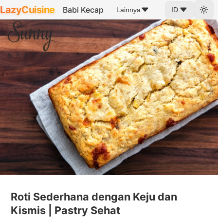
LazyCuisine
Babi Kecap
Lainnya
ID
Roti Sederhana dengan Keju dan
Kismis | Pastry Sehat