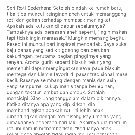
Seri Roti Sederhana Setelah pindah ke rumah baru,
tiba-tiba muncul keinginan aneh untuk memanggang
roti dan gairah terhadap memasak meningkat.
Apakah ada kutukan di dapur sebelumnya?
Tampaknya ada perasaan aneh seperti, "ingin makan
tapi tidak ingin memasak." Mungkin memang begitu.
Resep ini muncul dari inspirasi mendadak. Saya suka
keju panas yang sedikit gosong dan berubah
kekuningan, terutama bagian pinggirnya yang
renyah. Aroma gurih seperti biskuit telur yang
memenuhi dapur mengingatkan saya pada biskuit
mentega dan kismis favorit di pasar tradisional masa
kecil. Rasanya seimbang dengan manis dan asin
yang sempurna, cukup manis tanpa berlebihan,
dengan tekstur lembut dan empuk. Setelah
mencicipi, Xiao Long tenggelam dalam pikirannya.
Ketika ditanya apa yang dipikirkan, dia
membandingkan apakah roti ini lebih enak
dibandingkan dengan roti pisang kayu manis yang
dimakannya beberapa hari lalu. Akhirnya dia memilih
roti ini namun menambahkan, "Keduanya enak
sekali!" seolah-olah tidak ingin melukai perasaan