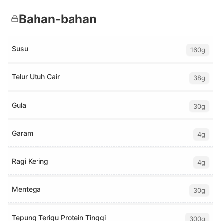
Bahan-bahan
Susu
160g
Telur Utuh Cair
38g
Gula
30g
Garam
4g
Ragi Kering
4g
Mentega
30g
Tepung Terigu Protein Tinggi
300g