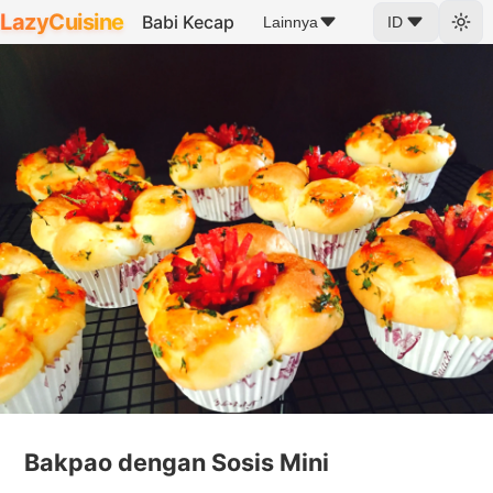
LazyCuisine
Babi Kecap
Lainnya
ID
Bakpao dengan Sosis Mini