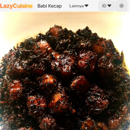
LazyCuisine
Babi Kecap
Lainnya
ID