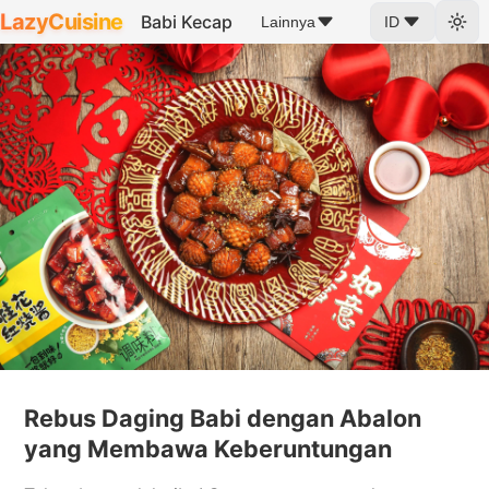
LazyCuisine
Babi Kecap
Lainnya
ID
Rebus Daging Babi dengan Abalon
yang Membawa Keberuntungan