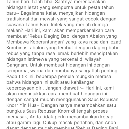
Tahun baru telah tiba! Saatnya merencanakan
hidangan lezat yang sempurna untuk pesta tahun
baru~ Bagaimana kalau menyajikan hidangan
tradisional dan mewah yang sangat cocok dengan
suasana Tahun Baru Imlek yang meriah di meja
makan? Hari ini, kami akan memperkenalkan cara
membuat 'Rebus Daging Babi dengan Abalon yang
Membawa Keberuntungan' yang kaya rasa dan lezat!
Kombinasi abalon yang lembut dengan daging babi
rebus yang tanpa rasa lemak berlebih menciptakan
hidangan istimewa yang terkenal di wilayah
Gangnam. Untuk membuat hidangan ini dengan
sempurna, warna dan bumbunya sangatlah penting.
Pada titik ini, beberapa pemula mungkin merasa
bahwa hidangan ini sulit atau kehilangan
kepercayaan diri. Jangan khawatir~ Hari ini, kami
akan menunjukkan cara membuat hidangan ini
dengan sangat mudah menggunakan Saus Rebusan
Knorr Yin Hua~ Dengan hanya menambahkan satu
bungkus Saus Rebusan Knorr di tengah proses
memasak, Anda tidak perlu menambahkan kecap
atau garam lagi. Cukup masak perlahan, dan Anda
dapat dengan mudah membuat 'Rebus Daging Babi