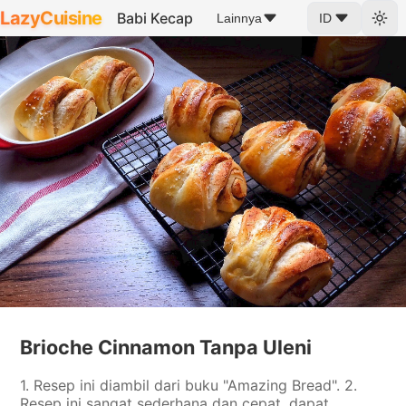
LazyCuisine
Babi Kecap
Lainnya
ID
Brioche Cinnamon Tanpa Uleni
1. Resep ini diambil dari buku "Amazing Bread". 2.
Resep ini sangat sederhana dan cepat, dapat