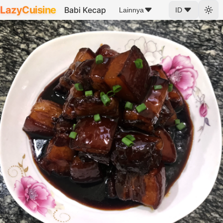
LazyCuisine
Babi Kecap
Lainnya
ID