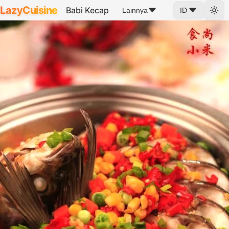
LazyCuisine
Babi Kecap
Lainnya
ID