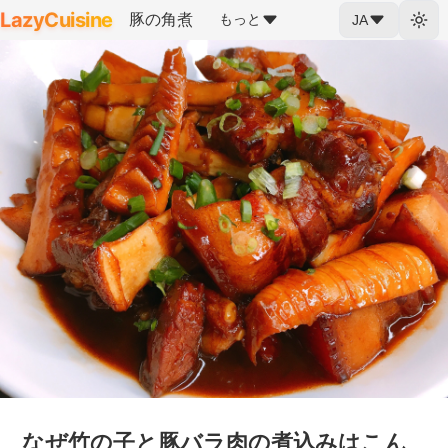
LazyCuisine
豚の角煮
もっと
JA
なぜ竹の子と豚バラ肉の煮込みはこん