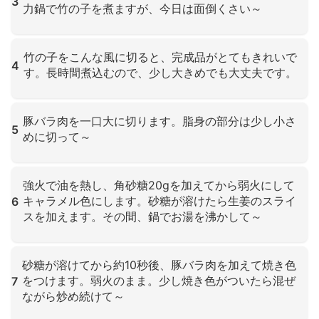
3
力鍋で竹の子を煮ますが、今日は面倒くさい～
クリックして拡大
竹の子をこんな風に切ると、完成品がとてもきれいで
4
す。長時間煮込むので、少し大きめでも大丈夫です。
クリックして拡大
豚バラ肉を一口大に切ります。脂身の部分は少し小さ
5
めに切って～
クリックして拡大
強火で油を熱し、角砂糖20gを加えてから弱火にして
キャラメル色にします。砂糖が溶けたら生姜のスライ
6
スを加えます。その間、鍋でお湯を沸かして～
クリックして拡大
砂糖が溶けてから約10秒後、豚バラ肉を加えて焼き色
をつけます。弱火のまま。少し焼き色がついたら混ぜ
7
ながら炒め続けて～