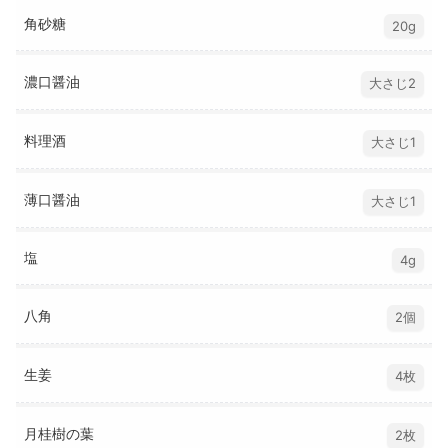
角砂糖
20g
濃口醤油
大さじ2
料理酒
大さじ1
薄口醤油
大さじ1
塩
4g
八角
2個
生姜
4枚
月桂樹の葉
2枚