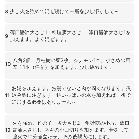
クリックして拡大
少し火を強めて混ぜ続けて～脂を少し溶かして～
8
クリックして拡大
薄口醤油大さじ1、料理酒大さじ1、濃口醤油大さじ1を
9
加えます。よく混ぜます。
クリックして拡大
八角2個、月桂樹の葉2枚、シナモン1本、小さめの唐
10
辛子1本（任意）を加えます。少し炒めます。
クリックして拡大
お湯を加えます。お湯でないと肉が固くなります。煮
込み鍋に注ぎます。鍋いっぱいの水を加えれば、後で
11
追加する必要はありません～
クリックして拡大
火を強め、竹の子、塩大さじ2、角砂糖の小片、濃口
醤油大さじ1、ネギの小口切りを加えます。蓋をして
12
強火で10分煮立たせ、その後弱火にします。