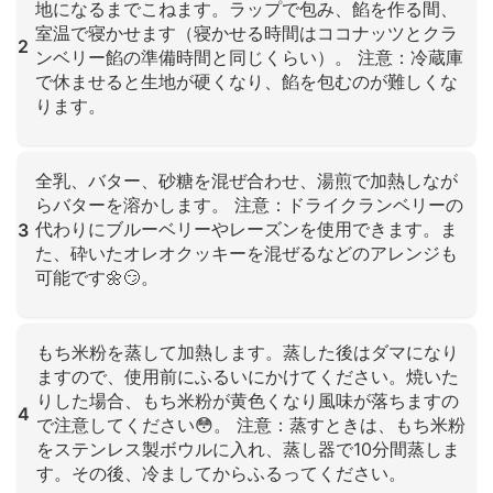
地になるまでこねます。ラップで包み、餡を作る間、
室温で寝かせます（寝かせる時間はココナッツとクラ
2
ンベリー餡の準備時間と同じくらい）。 注意：冷蔵庫
で休ませると生地が硬くなり、餡を包むのが難しくな
ります。
クリックして拡大
全乳、バター、砂糖を混ぜ合わせ、湯煎で加熱しなが
らバターを溶かします。 注意：ドライクランベリーの
代わりにブルーベリーやレーズンを使用できます。ま
3
た、砕いたオレオクッキーを混ぜるなどのアレンジも
可能です🌼😏。
クリックして拡大
もち米粉を蒸して加熱します。蒸した後はダマになり
ますので、使用前にふるいにかけてください。焼いた
りした場合、もち米粉が黄色くなり風味が落ちますの
4
で注意してください😳。 注意：蒸すときは、もち米粉
をステンレス製ボウルに入れ、蒸し器で10分間蒸しま
す。その後、冷ましてからふるってください。