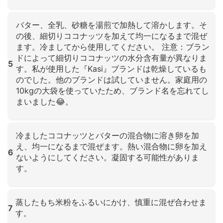
クリックして拡大
バター、全乳、砂糖を湯煎で加熱して溶かします。そ
の後、細切りココナッツを加えて均一になるまで混ぜ
ます。冷ましてから使用してください。 注意：ブラン
ドによって細切りココナッツの水分含有量が異なりま
5
す。私が使用した『Kasi』ブランドは乾燥しているも
のでした。他のブランドは試していません。家庭用の
10kgの大袋を使っていたため、ブランド名を忘れてし
まいました😂。
クリックして拡大
冷ましたココナッツとバターの混合物に溶き卵を加
え、均一になるまで混ぜます。熱い混合物に卵を加え
6
ないようにしてください。凝固する可能性がありま
す。
クリックして拡大
蒸したもち米粉をふるいにかけ、慎重に混ぜ合わせま
7
す。