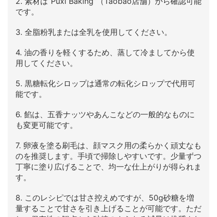
2. 素材は“Puxi Baking”（Taobao店舗）から確認可能
です。
3. 全脂粉乳または全乳を使用してください。
4. 油の香りを軽くするため、蒸して冷ましてから使
用してください。
5. 黒糖転化シロップは通常の転化シロップで代用可
能です。
6. 餡は、五香ナッツやあんこなどの一般的なものに
も変更可能です。
7. 卵液を塗る刷毛は、顔マスク用の柔らかく頑丈なも
のを推奨します。手頃で掃除しやすいです。少量ずつ
丁寧に塗り広げることで、均一な仕上がりが得られま
す。
8. このレシピでは甘さ控えめですが、50g砂糖を増
量することで甘さを引き上げることが可能です。ただ