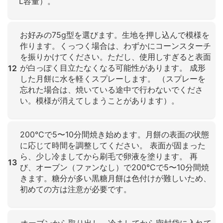
L容量）。
クリックして拡大
お好みの75g型を選びます。生地を押し込んで模様を
作ります。くっつく場合は、わずかにコーンスターチ
を振りかけてください。ただし、使用しすぎると表面
が白っぽく目立たなくなる可能性があります。 成形
12
した月餅に水を軽くスプレーします。 （スプレーを
忘れた場合は、焼いている途中で行わないでくださ
い。模様が消えてしまうことがあります）。
クリックして拡大
200°Cで5〜10分間焼き始めます。月餅の表面の状態
に応じて時間を調整してください。 表面が固まった
ら、少し冷ましてから刷毛で卵液を塗ります。 再
13
び、オーブン（ファンなし）で200°Cで5〜10分間焼
きます。糖分が多い黒糖月餅は色付けが難しいため、
初めての方は注意が必要です。
クリックして拡大
オーブンから取り出し、冷ましてから密封袋に入れて