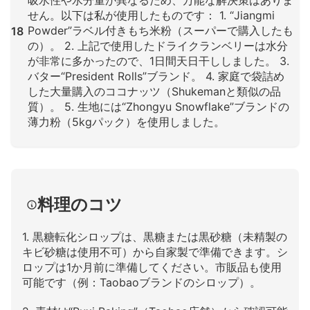
せん。以下は私が使用したものです： 1. “Jiangmi
Powder”ラベル付きもち米粉（スーパーで購入したも
18
の）。 2. 上記で使用したドライクランベリーは水分
が非常に多かったので、1日間天日干ししました。 3.
バター“President Rolls”ブランド。 4. 家庭で袋詰め
した大量購入のココナッツ（Shukemanと類似の品
質）。 5. 生地には“Zhongyu Snowflake”ブランドの
薄力粉（5kgパック）を使用しました。
クリックして拡大
料理のコツ
1. 黒糖転化シロップは、黒糖または黒砂糖（未精製の
キビ砂糖は使用不可）から自家製で準備できます。シ
ロップは1か月前に準備してください。市販品も使用
可能です（例：Taobaoブランドのシロップ）。