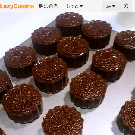
LazyCuisine
豚の角煮
もっと
JA