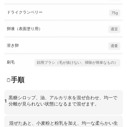
ドライクランベリー
75g
卵液（表面塗り用）
適宜
溶き卵
適量
刷毛
顔用ブラシ（毛が抜けない、掃除が簡単なもの）
手順
黒糖シロップ、油、アルカリ水を混ぜ合わせ、均一で
1
分離が見られない状態になるまで混ぜます。
クリックして拡大
混ぜたあと、小麦粉と粉乳を加え、均一な柔らかい生