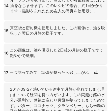
油をなじませます。このレシピの場合、約1日かかり
14
ます（撮影を忘れたため友人の写真を使用😅）。
クリックして拡大
真空袋と密封機を使用しました。この画像は、油を吸
15
収した翌日の月餅の様子です。
クリックして拡大
この画像は、油を吸収した2日後の月餅の様子です：
16
艶やかで繊細。
クリックして拡大
一つ割ってみて、準備が整ったら召し上がれ！ 🤗
17
クリックして拡大
2017-09-27 焼いている途中で月餅が崩れてしまう理
由について疑問を持つ方がいます。この問題は餡の水
分が過剰で、蒸気に変わり月餅を割ってしまうためで
す。バター、ココナッツ、クランベリー、もち米粉の
吸水性や水分量が異なるため、万能な解決策はありま