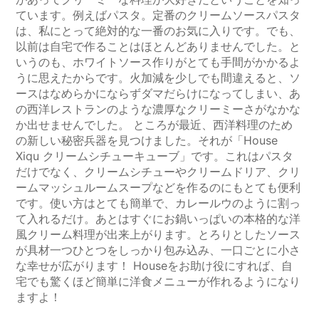
ています。例えばパスタ。定番のクリームソースパスタ
は、私にとって絶対的な一番のお気に入りです。でも、
以前は自宅で作ることはほとんどありませんでした。と
いうのも、ホワイトソース作りがとても手間がかかるよ
うに思えたからです。火加減を少しでも間違えると、ソ
ースはなめらかにならずダマだらけになってしまい、あ
の西洋レストランのような濃厚なクリーミーさがなかな
か出せませんでした。 ところが最近、西洋料理のため
の新しい秘密兵器を見つけました。それが「House
Xiqu クリームシチューキューブ」です。これはパスタ
だけでなく、クリームシチューやクリームドリア、クリ
ームマッシュルームスープなどを作るのにもとても便利
です。使い方はとても簡単で、カレールウのように割っ
て入れるだけ。あとはすぐにお鍋いっぱいの本格的な洋
風クリーム料理が出来上がります。とろりとしたソース
が具材一つひとつをしっかり包み込み、一口ごとに小さ
な幸せが広がります！ Houseをお助け役にすれば、自
宅でも驚くほど簡単に洋食メニューが作れるようになり
ますよ！