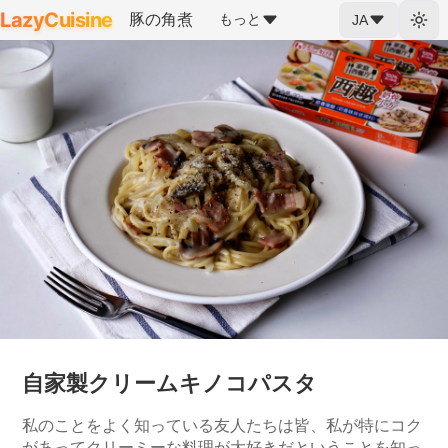
LazyCuisine
豚の角煮
もっと
JA
自家製クリームキノコパスタ
私のことをよく知っている友人たちは皆、私が特にコク
があってクリーミーな料理が大好きだということを知っ