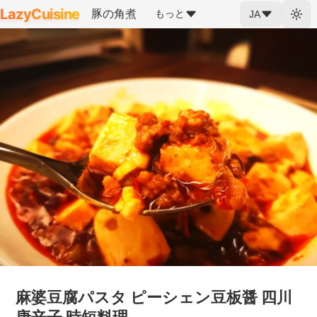
LazyCuisine
豚の角煮
もっと
JA
麻婆豆腐パスタ ピーシェン豆板醤 四川
唐辛子 時短料理