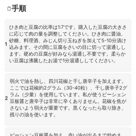
手順
ひき肉と豆腐の比率は1:7です。購入した豆腐の大きさ
に応じて肉の量を調整してください。ひき肉に醤油、
砂糖、料理酒、みじん切り玉ねぎを加えて5-10分漬け
1
込みます。その間に豆腐をさいの目に切って湯通しし
ます。硬めの豆腐が好みなら湯通し不要です。柔らか
い豆腐は沸騰したお湯で1分湯通ししてください。
クリックして拡大
弱火で油を熱し、四川花椒と干し唐辛子を加えます。
ここでは花椒約2グラム（30-40粒）、干し唐辛子2グ
ラム（少量）を使用しています。私が使うピーシェン
2
豆板醤と唐辛子は非常に辛くありません。花椒を焦が
さないよう弱火が重要です。黒くなったら取り除き、
残りの油を使います。
クリックして拡大
ピーシェン豆板醤を加え、赤い油が出るまで炒めま