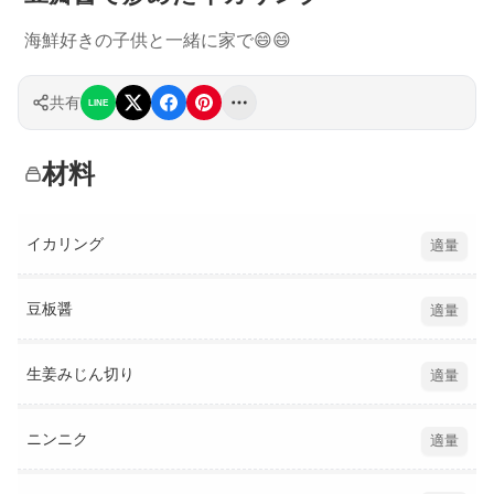
海鮮好きの子供と一緒に家で😄😄
共有
LINE
材料
イカリング
適量
豆板醤
適量
生姜みじん切り
適量
ニンニク
適量