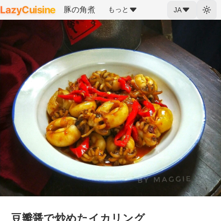
LazyCuisine
豚の角煮
もっと
JA
豆瓣醤で炒めたイカリング