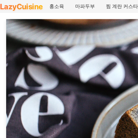
LazyCuisine
홍소육
마파두부
찜 계란 커스