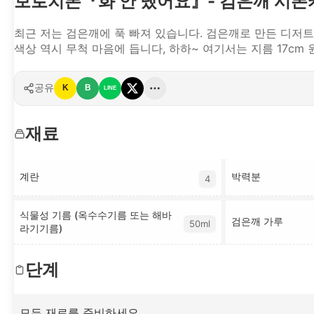
보로치폰『화 안 냈어요』- 검은깨 시
최근 저는 검은깨에 푹 빠져 있습니다. 검은깨로 만든 디저
색상 역시 무척 마음에 듭니다, 하하~ 여기서는 지름 17cm
공유
K
B
LINE
재료
계란
박력분
4
식물성 기름 (옥수수기름 또는 해바
검은깨 가루
50ml
라기기름)
단계
모든 재료를 준비하세요.