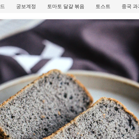
타드
궁보계정
토마토 달걀 볶음
토스트
중국 과