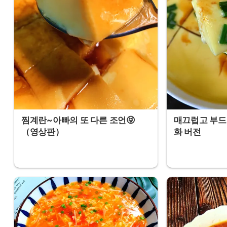
찜계란~아빠의 또 다른 조언😝
매끄럽고 부드
（영상판）
화 버전