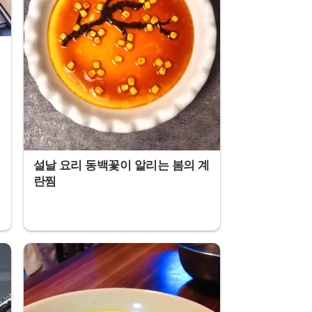
설날 요리 동백꽃이 알리는 봄의 계
란찜