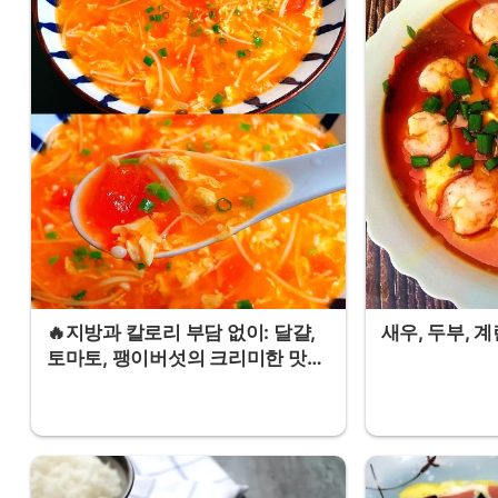
🔥지방과 칼로리 부담 없이: 달걀,
새우, 두부, 
토마토, 팽이버섯의 크리미한 맛있
는 스프❗️❗️