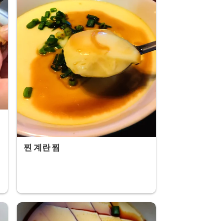
비
찐 계란 찜
와