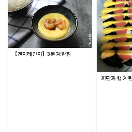
【전자레인지】3분 계란찜
피단과 햄 계