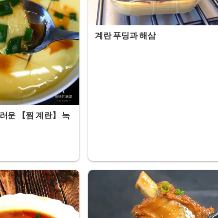
계란 푸딩과 해삼
러운 【찜 계란】 녹