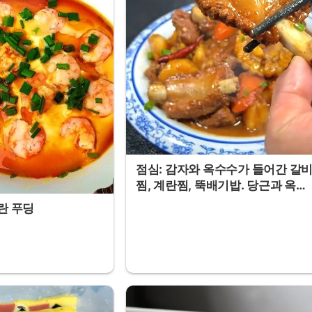
점심: 감자와 옥수수가 들어간 갈
찜, 계란찜, 뚝배기밥. 당근과 옥수
수가 들어간 갈비탕. 마, 갈비, 옥수
계란 푸딩
수 스프. 토마토, 옥수수, 갈비 스
프. 돼지뼈, 옥수수, 마 스프. 검은
콩 된장과 유채꽃 생선조림. 고기
버섯 볶음. 점심용 감자, 셀러리, 고
기. 갈비찜 면.