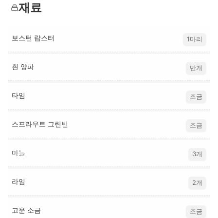
재료
보스턴 랍스터
1마리
흰 양파
반개
타임
조금
스프라우트 그린빈
조금
마늘
3개
라임
2개
고운 소금
조금