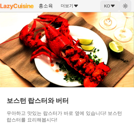
LazyCuisine
홍소육
더보기
KO
보스턴 랍스터와 버터
우아하고 맛있는 랍스터가 바로 옆에 있습니다! 보스턴
랍스터를 요리해봅시다!